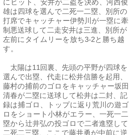
にヒット、安井が二盗を決め、河西俊
雄は四球を選んで二死一二塁、別所の
打席でキャッチャー伊勢川が一塁に牽
制悪送球して二走安井は三進、別所が
左前にタイムリーを放ち3-2と勝ち越
す。
太陽は11回裏、先頭の平野が四球を
選んで出塁、代走に松井信勝を起用、
藤村の捕前のゴロをキャッチャー坂田
清春が二塁に送球して松井は二封、記
録は捕ゴロ、トップに返り荒川の遊ゴ
ロをショート小林がエラー、一死一二
塁から辻井弘の投ゴロで二者進塁して
二死二三塁、ここで藤井勇が中前に逆