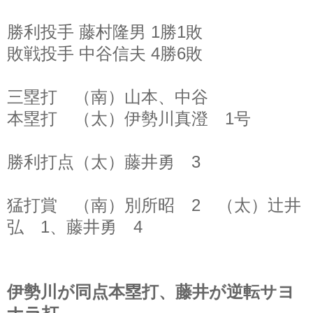
勝利投手 藤村隆男 1勝1敗
敗戦投手 中谷信夫 4勝6敗
三塁打 （南）山本、中谷
本塁打 （太）伊勢川真澄 1号
勝利打点（太）藤井勇 3
猛打賞 （南）別所昭 2 （太）辻井
弘 1、藤井勇 4
伊勢川が同点本塁打、藤井が逆転サヨ