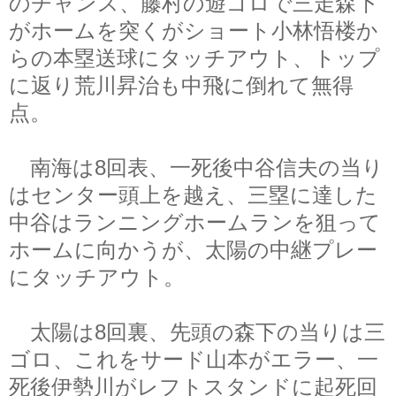
のチャンス、藤村の遊ゴロで三走森下
がホームを突くがショート小林悟楼か
らの本塁送球にタッチアウト、トップ
に返り荒川昇治も中飛に倒れて無得
点。
南海は8回表、一死後中谷信夫の当り
はセンター頭上を越え、三塁に達した
中谷はランニングホームランを狙って
ホームに向かうが、太陽の中継プレー
にタッチアウト。
太陽は8回裏、先頭の森下の当りは三
ゴロ、これをサード山本がエラー、一
死後伊勢川がレフトスタンドに起死回