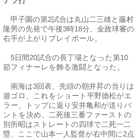
ナラ打
甲子園の第2試合は丸山二三雄と藤村
隆男の先発で午後3時18分、金政球審の
右手が上がりプレイボール。
5日間20試合の長丁場となった第10
節フィナーレを飾る激闘となった。
南海は3回表、先頭の朝井昇の当りは
遊ゴロ、これをショート平野徳松がエ
ラー、トップに返り安井亀和が送りバ
ントを決め、二死後三番ファーストの
別所昭はストレートの四球で二死一二
塁、ここで山本一人監督が右中間に2点