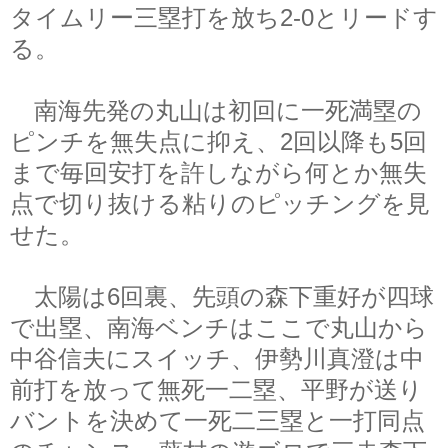
タイムリー三塁打を放ち2-0とリードす
る。
南海先発の丸山は初回に一死満塁の
ピンチを無失点に抑え、2回以降も5回
まで毎回安打を許しながら何とか無失
点で切り抜ける粘りのピッチングを見
せた。
太陽は6回裏、先頭の森下重好が四球
で出塁、南海ベンチはここで丸山から
中谷信夫にスイッチ、伊勢川真澄は中
前打を放って無死一二塁、平野が送り
バントを決めて一死二三塁と一打同点